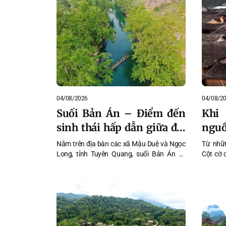
mùa hoa
04/08/2026
04/08/2
Suối Bản Án – Điểm đến
Khi
sinh thái hấp dẫn giữa đại
nguồ
ngàn Tuyên Quang
Nằm trên địa bàn các xã Mậu Duệ và Ngọc
Từ nhữn
Long, tỉnh Tuyên Quang, suối Bản Án có
Cột cờ 
chiều dài khoảng 28 km, nổi bật với dòng
Hoàng S
nước trong xanh, mát lạnh quanh năm, uốn
nghề dệt
lượn qua những ghềnh đá tự nhiên, hang
kho tàn
động và những cánh rừng nguyên sinh
địa phát
xanh mát. Với vẻ đẹp hoang sơ cùng không
gian trong lành, nơi đây đang trở thành
điểm đến thu hút đông đảo du khách, đặc