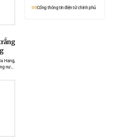
Cổng thông tin điện tử chính phủ
trắng
ng
Na Hang,
òng nước
iếp cùng