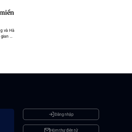
 miền
ng và Hà
 gian du
ồng thời
đa dạng,
mang tầm
Đăng nhập
Hòm thư điện tử