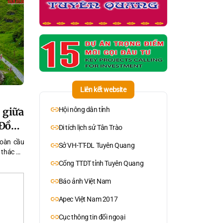
Liên kết website
” giữa
Hội nông dân tỉnh
 Đồng
Di tích lịch sử Tân Trào
toàn cầu
Sở VH-TT-DL Tuyên Quang
 thác Du
ng nước
Cổng TTDT tỉnh Tuyên Quang
ơ và bản
Báo ảnh Việt Nam
Apec Việt Nam 2017
Cục thông tin đối ngoại