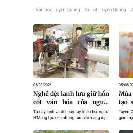
Văn hóa Tuyên Quang
Du lịch Tuyên Quang
06/08/2026
05/08/2
Nghề dệt lanh lưu giữ hồn
Mùa
cốt văn hóa của người
tạo 
H’Mông vùng cao Tuyên
nguy
Từ cây lanh và đôi bàn tay khéo léo, người
Tuyên Q
Quang
H’Mông tạo nên những tấm vải mang đậm
giác mạ
dấu ấn văn hóa, lưu giữ phong tục và tri
Đồng V
thức dân gian qua nhiều thế hệ.
hóa, du