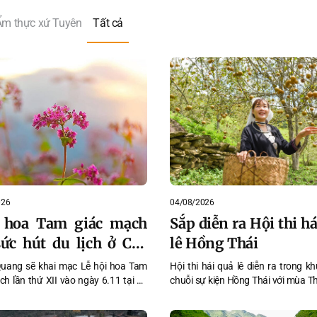
Ẩm thực xứ Tuyên
Tất cả
026
04/08/2026
 hoa Tam giác mạch
Sắp diễn ra Hội thi h
sức hút du lịch ở Cao
lê Hồng Thái
ên đá Tuyên Quang
uang sẽ khai mạc Lễ hội hoa Tam
Hội thi hái quả lê diễn ra trong k
ch lần thứ XII vào ngày 6.11 tại xã
chuỗi sự kiện Hồng Thái với mùa T
ăn, mở đầu chuỗi hoạt động văn
8, từ ngày 7 đến 9/8/2026 tại xã H
 lịch và thương mại đặc sắc giữa
tỉnh Tuyên Quang.