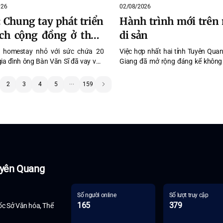
026
02/08/2026
: Chung tay phát triển
Hành trình mới trên
ịch cộng đồng ở thôn
di sản
 Tràng
 homestay nhỏ với sức chứa 20
Việc hợp nhất hai tỉnh Tuyên Qua
gia đình ông Bàn Văn Sĩ đã vay vốn
Giang đã mở rộng đáng kể không
 nhà cửa, xây thêm phòng ở, nâng
lịch của tỉnh Tuyên Quang (mới), đ
a lên 100 khách/ngày vào mùa cao
tạo nên một hệ thống tài nguyên 
2
3
4
5
159
u lịch ở thôn Khâu Tràng không phải
trong đó có nhiều giá trị độc đáo 
 công trình lớn hay dịch vụ hiện đại,
vóc toàn cầu.
 đầu từ chính cách người dân mở
 mình đón khách.
Tuyên Quang
Số người online
Số lượt truy cập
165
379
c Sở Văn hóa, Thể