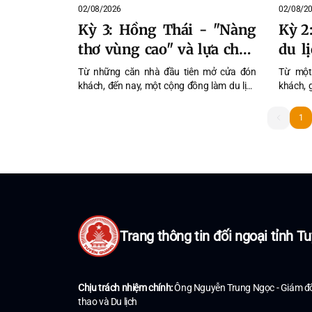
02/08/2026
02/08/2
Kỳ 3: Hồng Thái - "Nàng
Kỳ 2
thơ vùng cao" và lựa chọn
du l
phía trước
Khâu
Từ những căn nhà đầu tiên mở cửa đón
Từ một
khách, đến nay, một cộng đồng làm du lịch
khách, 
đã dần hình thành ở Khâu Tràng. Việc Làng
cải tạo
văn hóa cộng đồng thôn Khâu Tràng được
sức chứ
1
1
Hiệp hội Du lịch Việt Nam vinh danh ở hạng
điểm. D
mục Điểm du lịch cộng đồng tiêu biểu, đón
là những
nhiều khách du lịch năm 2025 vừa là tín hiệu
mà bắt
vui, nhưng cũng đặt ra những thách thức
cửa nhà
cho hướng phát triển của du lịch Hồng Thái.
Trang thông tin đối ngoại tỉnh 
Chịu trách nhiệm chính:
Ông Nguyễn Trung Ngọc - Giám đố
thao và Du lịch