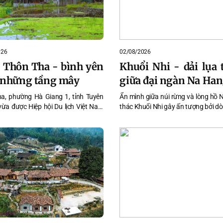
026
02/08/2026
1: Thôn Tha - bình yên
Khuổi Nhi - dải lụa 
 những tầng mây
giữa đại ngàn Na Ha
a, phường Hà Giang 1, tỉnh Tuyên
Ẩn mình giữa núi rừng và lòng hồ 
ừa được Hiệp hội Du lịch Việt Nam
thác Khuổi Nhi gây ấn tượng bởi d
nh là Làng du lịch cộng đồng tốt
trong xanh, nhiều tầng thác nối t
m 2025 tại VITA Awards 2026, trở
không gian nguyên sơ, yên bình.
iểm sáng của du lịch cộng đồng Việt