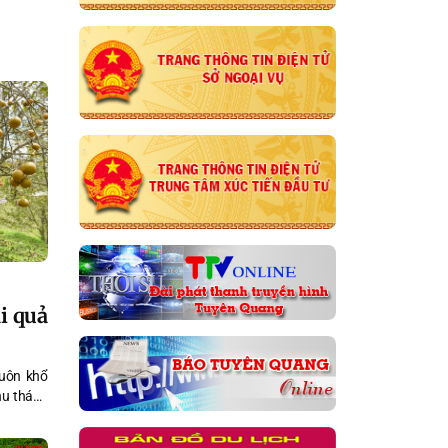
ái quả
huôn khổ
hu tháng
ồng Thái,