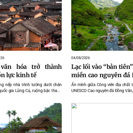
 rực nở.
026
04/08/2026
 văn hóa trở thành
Lạc lối vào “bản tiên
n lực kinh tế
miền cao nguyên đá
Văn
g nếp nhà trình tường dưới chân
Ẩn mình giữa Công viên địa chất 
quốc gia Lũng Cú, ruộng bậc thang
UNESCO Cao nguyên đá Đồng Văn,
u Phì đến tiếng then, làn điệu cọi,
Già níu chân du khách bằng dò
 lanh và những lễ hội truyền thống,
trong xanh, cảnh quan nguyên s
g văn hóa đa dạng đang mở ra dư
sắc văn hóa vùng cao đặc sắc.
 triển mới cho Tuyên Quang.