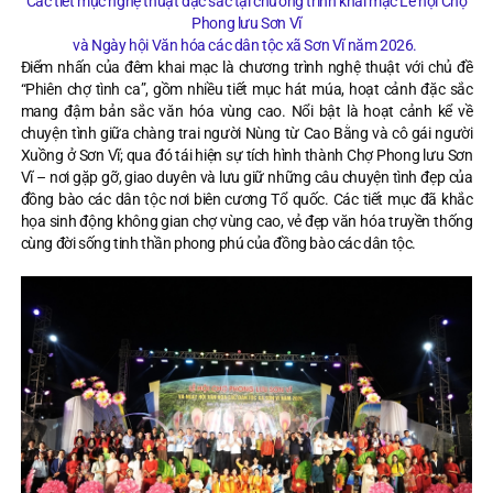
Các tiết mục nghệ thuật đặc sắc tại chương trình khai mạc Lễ hội Chợ
Phong lưu Sơn Vĩ
và Ngày hội Văn hóa các dân tộc xã Sơn Vĩ năm 2026.
Điểm nhấn của đêm khai mạc là chương trình nghệ thuật với chủ đề
“Phiên chợ tình ca”, gồm nhiều tiết mục hát múa, hoạt cảnh đặc sắc
mang đậm bản sắc văn hóa vùng cao. Nổi bật là hoạt cảnh kể về
chuyện tình giữa chàng trai người Nùng từ Cao Bằng và cô gái người
Xuồng ở Sơn Vĩ; qua đó tái hiện sự tích hình thành Chợ Phong lưu Sơn
Vĩ – nơi gặp gỡ, giao duyên và lưu giữ những câu chuyện tình đẹp của
đồng bào các dân tộc nơi biên cương Tổ quốc. Các tiết mục đã khắc
họa sinh động không gian chợ vùng cao, vẻ đẹp văn hóa truyền thống
cùng đời sống tinh thần phong phú của đồng bào các dân tộc.