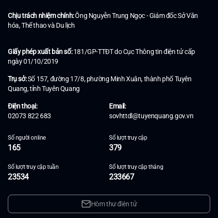
Chịu trách nhiệm chính:
Ông Nguyễn Trung Ngọc - Giám đốc Sở Văn
hóa, Thể thao và Du lịch
Giấy phép xuất bản số:
181/GP-TTĐT do Cục Thông tin điện tử cấp
ngày 01/10/2019
Trụ sở:
Số 157, đường 17/8, phường Minh Xuân, thành phố Tuyên
Quang, tỉnh Tuyên Quang
Điện thoại:
Email:
02073 822 683
sovhttdl@tuyenquang.gov.vn
Số người online
Số lượt truy cập
165
379
Số lượt truy cập tuần
Số lượt truy cập tháng
23534
233667
Hòm thư điện tử