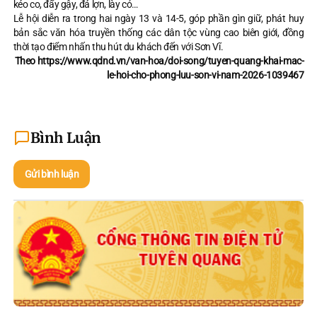
kéo co, đẩy gậy, đá lợn, lày cỏ…
Lễ hội diễn ra trong hai ngày 13 và 14-5, góp phần gìn giữ, phát huy
bản sắc văn hóa truyền thống các dân tộc vùng cao biên giới, đồng
thời tạo điểm nhấn thu hút du khách đến với Sơn Vĩ.
Theo https://www.qdnd.vn/van-hoa/doi-song/tuyen-quang-khai-mac-
le-hoi-cho-phong-luu-son-vi-nam-2026-1039467
Bình Luận
Gửi bình luận