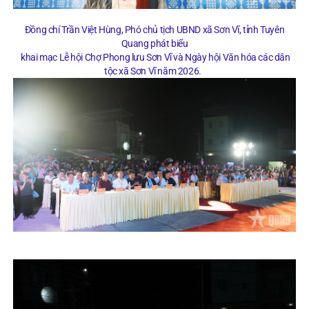
Đồng chí Trần Việt Hùng, Phó chủ tịch UBND xã Sơn Vĩ, tỉnh Tuyên
Quang phát biểu
khai mạc Lễ hội Chợ Phong lưu Sơn Vĩ và Ngày hội Văn hóa các dân
tộc xã Sơn Vĩ năm 2026.