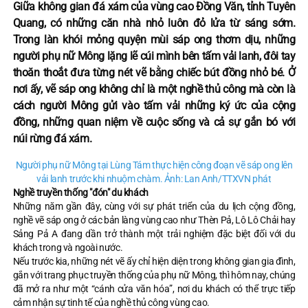
Giữa không gian đá xám của vùng cao Đồng Văn, tỉnh Tuyên
Quang, có những căn nhà nhỏ luôn đỏ lửa từ sáng sớm.
Trong làn khói mỏng quyện mùi sáp ong thơm dịu, những
người phụ nữ Mông lặng lẽ cúi mình bên tấm vải lanh, đôi tay
thoăn thoắt đưa từng nét vẽ bằng chiếc bút đồng nhỏ bé. Ở
nơi ấy, vẽ sáp ong không chỉ là một nghề thủ công mà còn là
cách người Mông gửi vào tấm vải những ký ức của cộng
đồng, những quan niệm về cuộc sống và cả sự gắn bó với
núi rừng đá xám.
Người phụ nữ Mông tại Lùng Tám thực hiện công đoạn vẽ sáp ong lên
vải lanh trước khi nhuộm chàm. Ảnh: Lan Anh/TTXVN phát
Nghề truyền thống "đón" du khách
Những năm gần đây, cùng với sự phát triển của du lịch cộng đồng,
nghề vẽ sáp ong ở các bản làng vùng cao như Thèn Pả, Lô Lô Chải hay
Sảng Pả A đang dần trở thành một trải nghiệm đặc biệt đối với du
khách trong và ngoài nước.
Nếu trước kia, những nét vẽ ấy chỉ hiện diện trong không gian gia đình,
gắn với trang phục truyền thống của phụ nữ Mông, thì hôm nay, chúng
đã mở ra như một “cánh cửa văn hóa”, nơi du khách có thể trực tiếp
cảm nhận sự tinh tế của nghề thủ công vùng cao.