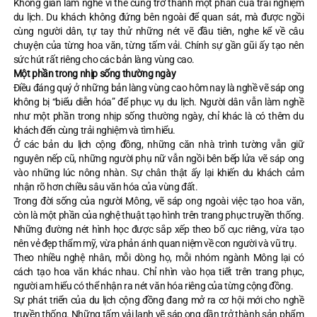
Không gian làm nghề vì thế cũng trở thành một phần của trải nghiệm
du lịch. Du khách không đứng bên ngoài để quan sát, mà được ngồi
cùng người dân, tự tay thử những nét vẽ đầu tiên, nghe kể về câu
chuyện của từng hoa văn, từng tấm vải. Chính sự gần gũi ấy tạo nên
sức hút rất riêng cho các bản làng vùng cao.
Một phần trong nhịp sống thường ngày
Điều đáng quý ở những bản làng vùng cao hôm nay là nghề vẽ sáp ong
không bị “biểu diễn hóa” để phục vụ du lịch. Người dân vẫn làm nghề
như một phần trong nhịp sống thường ngày, chỉ khác là có thêm du
khách đến cùng trải nghiệm và tìm hiểu.
Ở các bản du lịch cộng đồng, những căn nhà trình tường vẫn giữ
nguyên nếp cũ, những người phụ nữ vẫn ngồi bên bếp lửa vẽ sáp ong
vào những lúc nông nhàn. Sự chân thật ấy lại khiến du khách cảm
nhận rõ hơn chiều sâu văn hóa của vùng đất.
Trong đời sống của người Mông, vẽ sáp ong ngoài việc tạo hoa văn,
còn là một phần của nghệ thuật tạo hình trên trang phục truyền thống.
Những đường nét hình học được sắp xếp theo bố cục riêng, vừa tạo
nên vẻ đẹp thẩm mỹ, vừa phản ánh quan niệm về con người và vũ trụ.
Theo nhiều nghệ nhân, mỗi dòng họ, mỗi nhóm ngành Mông lại có
cách tạo hoa văn khác nhau. Chỉ nhìn vào họa tiết trên trang phục,
người am hiểu có thể nhận ra nét văn hóa riêng của từng cộng đồng.
Sự phát triển của du lịch cộng đồng đang mở ra cơ hội mới cho nghề
truyền thống. Những tấm vải lanh vẽ sáp ong dần trở thành sản phẩm