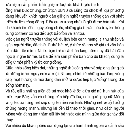
lưu niệm, sản phẩm trải nghiệm được du khách yêu thích.
Ông Trần Đức Chung, Chủ tịch UBND xã Lũng Cú cho biết, địa phương
đang khuyến khích người dân giữ gìn nghề truyền thống gắn với phát
triển du lịch cộng đồng. Điều quan trọng nhất là giữ được bản sắc. Khi
du khách tìm đến ngày càng nhiều, những giá trị văn hóa truyền thống
cũng có thêm cơ hội để được bảo tồn và lan tỏa.
Việc gắn nghề truyền thống với du lịch bên cạnh mang lại thu nhập và
giúp người dân, đặc biệt là thế hệ trẻ, ý thức rõ hơn về giá trị văn hóa
của dân tộc mình. Nhiều bạn trẻ ở các bản làng hôm nay đã bắt đầu
học lại nghề từ mẹ, từ bà để làm sản phẩm bán cho du khách, cũng là
để giữ một phần ký ức cộng đồng.
Giữa nhịp sống hiện đại, những nghề thủ công như vẽ sáp ong từng có
lúc đứng trước nguy cơ mai một. Nhưng chính từ những bản làng vùng
cao, một hướng đi mới đang dần mở ra được tiếp tục “sống” trong đời
sống hôm nay.
Và rồi, giữa những triền đá tai mèo khô khốc, giữa gió núi hun hút của
miền cực Bắc, vẫn có những căn bếp đỏ lửa, nơi người phụ nữ Mông
lặng lẽ đưa từng nét sáp ong lên nền vải lanh. Những nét vẽ ấy tưởng
chừng mong manh, nhưng lại bền bỉ theo thời gian, như cách người
Mông vẫn đang âm thầm giữ lấy bản sắc của mình giữa dòng chảy đổi
thay.
Với nhiều du khách, điều còn đọng lại sau hành trình ngoài là cảnh sắc