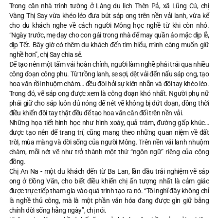
Trong căn nhà trình tường ở Làng du lịch Thèn Pả, xã Lũng Cú, chị
Vàng Thị Say vừa khéo léo đưa bút sáp ong trên nền vải lanh, vừa kể
cho du khách nghe về cách người Mông học nghề từ khi còn nhỏ.
“Ngày trước, mẹ dạy cho con gái trong nhà để may quần áo mặc dịp lễ,
dịp Tết. Bây giờ có thêm du khách đến tìm hiểu, mình càng muốn giữ
nghề hơn”, chị Say chia sẻ.
Để tạo nên một tấm vải hoàn chỉnh, người làm nghề phải trải qua nhiều
công đoạn công phu. Từ trồng lanh, se sợi, dệt vải đến nấu sáp ong, tạo
hoa văn rồi nhuộm chàm… đều đòi hỏi sự kiên nhẫn và đôi tay khéo léo.
Trong đó, vẽ sáp ong được xem là công đoạn khó nhất. Người phụ nữ
phải giữ cho sáp luôn đủ nóng để nét vẽ không bị đứt đoạn, đồng thời
điều khiển đôi tay thật đều để tạo hoa văn cân đối trên nền vải.
Những họa tiết hình học như hình xoáy, quả trám, đường gấp khúc…
được tạo nên để trang trí, cũng mang theo những quan niệm về đất
trời, mùa màng và đời sống của người Mông. Trên nền vải lanh nhuộm
chàm, mỗi nét vẽ như trở thành một thứ “ngôn ngữ” riêng của cộng
đồng.
Chị An Na - một du khách đến từ Ba Lan, lần đầu trải nghiệm vẽ sáp
ong ở Đồng Văn, cho biết điều khiến chị ấn tượng nhất là cảm giác
được trực tiếp tham gia vào quá trình tạo ra nó. “Tôi nghĩ đây không chỉ
là nghề thủ công, mà là một phần văn hóa đang được gìn giữ bằng
chính đời sống hằng ngày”, chị nói.