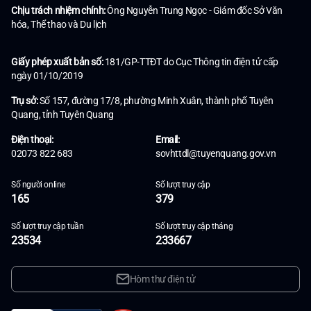
Chịu trách nhiệm chính:
Ông Nguyễn Trung Ngọc - Giám đốc Sở Văn
hóa, Thể thao và Du lịch
Giấy phép xuất bản số:
181/GP-TTĐT do Cục Thông tin điện tử cấp
ngày 01/10/2019
Trụ sở:
Số 157, đường 17/8, phường Minh Xuân, thành phố Tuyên
Quang, tỉnh Tuyên Quang
Điện thoại:
Email:
02073 822 683
sovhttdl@tuyenquang.gov.vn
Số người online
Số lượt truy cập
165
379
Số lượt truy cập tuần
Số lượt truy cập tháng
23534
233667
Hòm thư điện tử