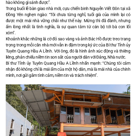
hào không gì sánh được”.
Trong buổi lễ bàn giao nhà mới, cựu chiến binh Nguyễn Viết Đôn tại xã
Đồng Yên nghẹn ngào: “Tôi chưa từng nghĩ, tuổi già của mình lại có
được một mái nhà vững chãi như thế này. Mừng thì đã đành, nhưng
ấm lòng nhất là tình nghĩa, là sự quan tâm từ cán bộ tới bà con lối
xóm”.
Khoảnh khắc những lá cờ đỏ sao vàng và ảnh Bác Hồ được treo trang
trọng trong mỗi căn nhà mới vẫn in đậm trong ký ức của Bí thư Tỉnh ủy
Tuyên Quang Hầu A Lềnh. Với ông, đó là hình ảnh xúc động và thiêng
liêng, phản chiếu niềm tin son sắt của người dân với Đảng, Nhà nước.
Bí thư Tỉnh ủy Tuyên Quang Hầu A Lềnh nhấn mạnh: “Chúng tôi cảm
nhận đó không chỉ là mái ấm của một hộ dân, mà là mái nhà của chính
mình, nơi gửi gắm tình cảm, niềm tin và trách nhiệm”.