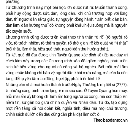
phương.
Từ Chương trình này, một bài học lớn được rút ra: Muốn thành công,
phải huy động được sức dân, lòng dân. Khi chủ trương hợp với lòng
dân, thì người dân sẽ tự giác, tự nguyện đồng hành. “Dân biết, dân bàn,
dân làm, dân hưởng thụ” đó không phải khẩu hiệu suông mà là nguyên
tắc xuyên suốt.
Chương trình cũng được triển khai theo tinh thần “6 rõ” (rõ người, rõ
việc, rõ trách nhiệm, rõ thẩm quyền, rõ thời gian, rõ kết quả) và “4 thật”
(nói thật, làm thật, hiệu quả thật, người dân thụ hưởng thật).
Từ kết quả đã đạt được, tỉnh Tuyên Quang xác định sẽ tiếp tục duy trì
cách làm này trong các Chương trình xóa đói giảm nghèo, phát triển
sinh kế bền vững cho người có công và hộ nghèo. Bởi một mái ấm
vững chắc không chỉ bảo vệ người dân khỏi mưa nắng, mà còn là nền
tảng để họ yên tâm lao động, học tập, phát triển kinh tế.
Những căn nhà mới hoàn thành trước Ngày Thương binh, liệt sĩ (27/7),
là những công trình tri ân lặng lẽ mà sâu sắc. Ở Tuyên Quang hôm nay,
mỗi mái ấm ấy không chỉ làm ấm lòng người có công, mà còn thắp lên
niềm tin, sự gắn bó giữa chính quyền và Nhân dân. Từ đó, tạo dựng
một nền tảng xã hội đoàn kết, nghĩa tình, điều mà mọi chủ trương,
chính sách dù lớn đến đâu cũng cần phải đặt làm cốt lõi.
Theo baodantoc.vn