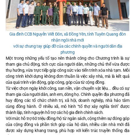
Gia đình CCB Nguyễn Viết Đôn, xã Đồng Yên, tỉnh Tuyên Quang đón
nhận ngôi nhà mới
với sự chung tay giúp đỡ của các chính quyền và người dân địa
phương
Một trong những yếu tố tạo nên thành công cho Chương trình là sự
tham gia chủ động, tích cực của người dân, những chủ thể vừa được
thụ hưởng, vừa trực tiếp góp công sức vào tiến trình xóa nhà tạm. Mỗi
công trình khởi dựng không đơn thuần là việc xây nhà, mà là kết quả
của quá trình vận động, góp công, góp của từ cộng đồng.
Từ việc chọn ngày khởi công, san nền, vận chuyển vật liệu... đều có sự
tham gia của người dân, anh em, dòng họ. Chính quyền địa phương đã
huy động các tổ chức chính trị, xã hội, doanh nghiệp, nhà hảo tâm
cùng đồng hành. Ở nhiều xã, mô hình “tổ thợ xây nghĩa tình” được
thành lập, tình nguyện hỗ trợ các hộ gia đình chính sách.
Với mức hỗ trợ 60 triệu đồng/hộ từ ngân sách, cộng thêm sự đóng góp
của cộng đồng và phần tích góp của hộ dân, nhiều căn nhà mới đã
được xây dựng khang trang, phù hợp với kiến trúc truyền thống địa