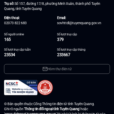
Trụ sở:
Số 157, đường 17/8, phường Minh Xuân, thành phố Tuyên
Quang, tỉnh Tuyên Quang
Điện thoại:
Email:
02073 822 683
sovhttdl@tuyenquang.gov.vn
Số người online
Số lượt truy cập
165
379
Số lượt truy cập tuần
Số lượt truy cập tháng
23534
233667
Hòm thư điện tử
© Bản quyền thuộc Cổng Thông tin điện tử tỉnh Tuyên Quang.
Ghi rõ nguồn '
Thông tin đối ngoại tỉnh Tuyên Quang
' hoặc
'
www.doingoai.tuyenquang.gov.vn
' khi phát hành lại thông tin từ các