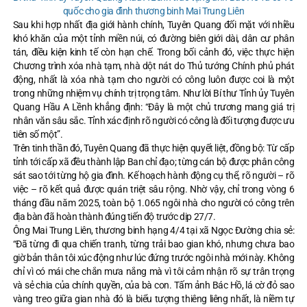
quốc cho gia đình thương binh Mai Trung Liên
Sau khi hợp nhất địa giới hành chính, Tuyên Quang đối mặt với nhiều
khó khăn của một tỉnh miền núi, có đường biên giới dài, dân cư phân
tán, điều kiện kinh tế còn hạn chế. Trong bối cảnh đó, việc thực hiện
Chương trình xóa nhà tạm, nhà dột nát do Thủ tướng Chính phủ phát
động, nhất là xóa nhà tạm cho người có công luôn được coi là một
trong những nhiệm vụ chính trị trọng tâm. Như lời Bí thư Tỉnh ủy Tuyên
Quang Hầu A Lềnh khẳng định: “Đây là một chủ trương mang giá trị
nhân văn sâu sắc. Tỉnh xác định rõ người có công là đối tượng được ưu
tiên số một”.
Trên tinh thần đó, Tuyên Quang đã thực hiện quyết liệt, đồng bộ: Từ cấp
tỉnh tới cấp xã đều thành lập Ban chỉ đạo; từng cán bộ được phân công
sát sao tới từng hộ gia đình. Kế hoạch hành động cụ thể, rõ người – rõ
việc – rõ kết quả được quán triệt sâu rộng. Nhờ vậy, chỉ trong vòng 6
tháng đầu năm 2025, toàn bộ 1.065 ngôi nhà cho người có công trên
địa bàn đã hoàn thành đúng tiến độ trước dịp 27/7.
Ông Mai Trung Liên, thương binh hạng 4/4 tại xã Ngọc Đường chia sẻ:
“Đã từng đi qua chiến tranh, từng trải bao gian khó, nhưng chưa bao
giờ bản thân tôi xúc động như lúc đứng trước ngôi nhà mới này. Không
chỉ vì có mái che chắn mưa nắng mà vì tôi cảm nhận rõ sự trân trọng
và sẻ chia của chính quyền, của bà con. Tấm ảnh Bác Hồ, lá cờ đỏ sao
vàng treo giữa gian nhà đó là biểu tượng thiêng liêng nhất, là niềm tự