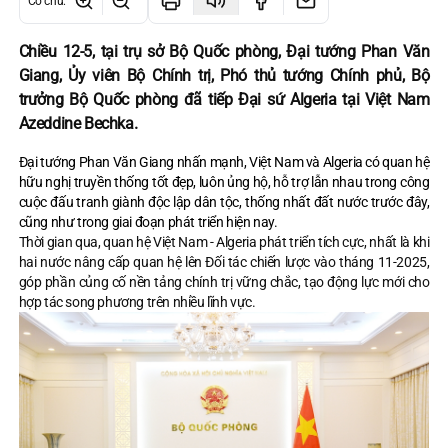
Cỡ chữ
:
Chiều 12-5, tại trụ sở Bộ Quốc phòng, Đại tướng Phan Văn
Giang, Ủy viên Bộ Chính trị, Phó thủ tướng Chính phủ, Bộ
trưởng Bộ Quốc phòng đã tiếp Đại sứ Algeria tại Việt Nam
Azeddine Bechka.
Đại tướng Phan Văn Giang nhấn mạnh, Việt Nam và Algeria có quan hệ
hữu nghị truyền thống tốt đẹp, luôn ủng hộ, hỗ trợ lẫn nhau trong công
cuộc đấu tranh giành độc lập dân tộc, thống nhất đất nước trước đây,
cũng như trong giai đoạn phát triển hiện nay.
Thời gian qua, quan hệ Việt Nam - Algeria phát triển tích cực, nhất là khi
hai nước nâng cấp quan hệ lên Đối tác chiến lược vào tháng 11-2025,
góp phần củng cố nền tảng chính trị vững chắc, tạo động lực mới cho
hợp tác song phương trên nhiều lĩnh vực.