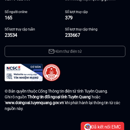
Số người online
Số lượt truy cập
165
379
Số lượt truy cập tuần
Số lượt truy cập tháng
23534
233667
Hòm thư điện tử
© Bản quyền thuộc Cổng Thông tin điện tử tỉnh Tuyên Quang.
Ghi rõ nguồn '
Thông tin đối ngoại tỉnh Tuyên Quang
' hoặc
'
www.doingoai.tuyenquang.gov.vn
' khi phát hành lại thông tin từ các
nguồn này.
Đã kết nối EMC