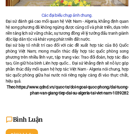
Các đại biểu chụp ảnh chung.
Đại sứ đánh giá cao mối quan hệ Việt Nam - Algeria, khẳng định quan
hệ song phương đã không ngừng được củng cố và phát triển, dựa trên
nền tảng lịch sử vững chắc, sự tương đồng về lý tưởng đấu tranh giành
độc lập dân tộc và khát vọng phát triển đất nước.
Đại sứ bày tỏ nhất trí cao đối với các đề xuất hợp tác của Bộ Quốc
phòng Việt Nam; mong muốn thúc đẩy hợp tác quốc phòng song
phương trên nhiều lĩnh vực, tập trung vào: Trao đổi đoàn, hợp tác đào
tạo, Gìn giữ hòa bình Liên hợp quốc... Đại sứ khẳng định sẽ nỗ lực góp
phần thúc đẩy mối quan hệ hợp tác Việt Nam - Algeria nói chung, hợp
tác quốc phòng giữa hai nước nói riêng ngày càng đi vào thực chất,
hiệu quả.
Theo https://www.qdnd.vn/quoc-te/doi-ngoai-quoc-phong/dai-tuong-
phan-van-giang-tiep-dai-su-algeria-tai-viet-nam-1039282
Bình Luận