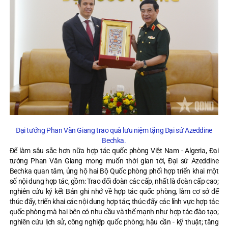
Đại tướng Phan Văn Giang trao quà lưu niệm tặng Đại sứ Azeddine
Bechka.
Để làm sâu sắc hơn nữa hợp tác quốc phòng Việt Nam - Algeria, Đại
tướng Phan Văn Giang mong muốn thời gian tới, Đại sứ Azeddine
Bechka quan tâm, ủng hộ hai Bộ Quốc phòng phối hợp triển khai một
số nội dung hợp tác, gồm: Trao đổi đoàn các cấp, nhất là đoàn cấp cao;
nghiên cứu ký kết Bản ghi nhớ về hợp tác quốc phòng, làm cơ sở để
thúc đẩy, triển khai các nội dung hợp tác; thúc đẩy các lĩnh vực hợp tác
quốc phòng mà hai bên có nhu cầu và thế mạnh như hợp tác đào tạo;
nghiên cứu lịch sử, công nghiệp quốc phòng; hậu cần - kỹ thuật; tăng