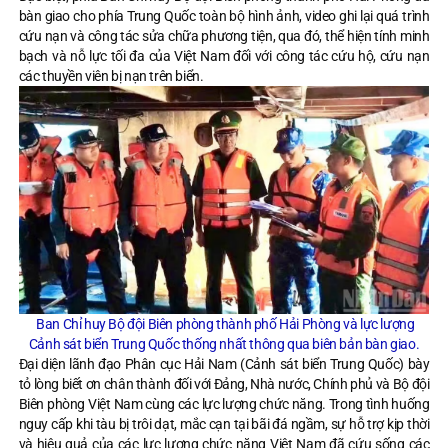
bàn giao cho phía Trung Quốc toàn bộ hình ảnh, video ghi lại quá trình
cứu nạn và công tác sửa chữa phương tiện, qua đó, thể hiện tính minh
bạch và nỗ lực tối đa của Việt Nam đối với công tác cứu hộ, cứu nạn
các thuyền viên bị nạn trên biển.
Ban Chỉ huy Bộ đội Biên phòng thành phố Hải Phòng và lực lượng
Cảnh sát biển Trung Quốc thống nhất thông qua biên bản bàn giao.
Đại diện lãnh đạo Phân cục Hải Nam (Cảnh sát biển Trung Quốc) bày
tỏ lòng biết ơn chân thành đối với Đảng, Nhà nước, Chính phủ và Bộ đội
Biên phòng Việt Nam cùng các lực lượng chức năng. Trong tình huống
nguy cấp khi tàu bị trôi dạt, mắc cạn tại bãi đá ngầm, sự hỗ trợ kịp thời
và hiệu quả của các lực lượng chức năng Việt Nam đã cứu sống các