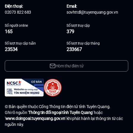
Điện thoại:
Email:
02073 822 683
sovhttdl@tuyenquang.gov.vn
Số người online
Số lượt truy cập
165
379
Số lượt truy cập tuần
Số lượt truy cập tháng
23534
233667
Hòm thư điện tử
© Bản quyền thuộc Cổng Thông tin điện tử tỉnh Tuyên Quang.
Ghi rõ nguồn '
Thông tin đối ngoại tỉnh Tuyên Quang
' hoặc
'
www.doingoai.tuyenquang.gov.vn
' khi phát hành lại thông tin từ các
nguồn này.