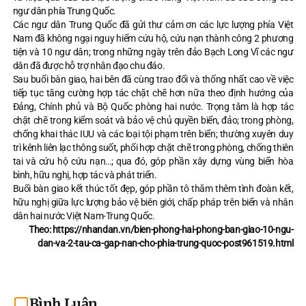
ngư dân phía Trung Quốc.
Các ngư dân Trung Quốc đã gửi thư cảm ơn các lực lượng phía Việt
Nam đã không ngại nguy hiểm cứu hộ, cứu nạn thành công 2 phương
tiện và 10 ngư dân; trong những ngày trên đảo Bạch Long Vĩ các ngư
dân đã được hỗ trợ nhân đạo chu đáo.
Sau buổi bàn giao, hai bên đã cùng trao đổi và thống nhất cao về việc
tiếp tục tăng cường hợp tác chặt chẽ hơn nữa theo định hướng của
Đảng, Chính phủ và Bộ Quốc phòng hai nước. Trọng tâm là hợp tác
chặt chẽ trong kiểm soát và bảo vệ chủ quyền biển, đảo; trong phòng,
chống khai thác IUU và các loại tội phạm trên biển; thường xuyên duy
trì kênh liên lạc thông suốt, phối hợp chặt chẽ trong phòng, chống thiên
tai và cứu hộ cứu nạn…; qua đó, góp phần xây dựng vùng biển hòa
bình, hữu nghị, hợp tác và phát triển.
Buổi bàn giao kết thúc tốt đẹp, góp phần tô thắm thêm tình đoàn kết,
hữu nghị giữa lực lượng bảo vệ biên giới, chấp pháp trên biển và nhân
dân hai nước Việt Nam-Trung Quốc.
Theo: https://nhandan.vn/bien-phong-hai-phong-ban-giao-10-ngu-
dan-va-2-tau-ca-gap-nan-cho-phia-trung-quoc-post961519.html
Bình Luận