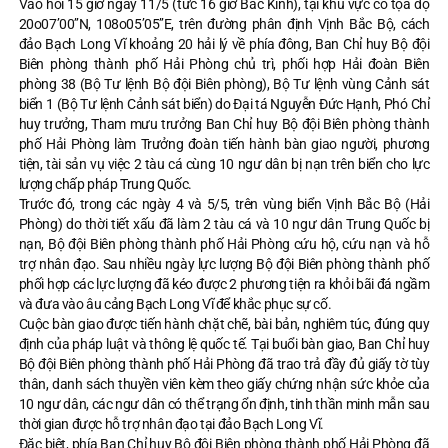
Vào hồi 15 giờ ngày 11/5 (tức 16 giờ Bắc Kinh), tại khu vực có tọa độ
20o07’00’’N, 108o05’05’’E, trên đường phân định Vịnh Bắc Bộ, cách
đảo Bạch Long Vĩ khoảng 20 hải lý về phía đông, Ban Chỉ huy Bộ đội
Biên phòng thành phố Hải Phòng chủ trì, phối hợp Hải đoàn Biên
phòng 38 (Bộ Tư lệnh Bộ đội Biên phòng), Bộ Tư lệnh vùng Cảnh sát
biển 1 (Bộ Tư lệnh Cảnh sát biển) do Đại tá Nguyễn Đức Hạnh, Phó Chỉ
huy trưởng, Tham mưu trưởng Ban Chỉ huy Bộ đội Biên phòng thành
phố Hải Phòng làm Trưởng đoàn tiến hành bàn giao người, phương
tiện, tài sản vụ việc 2 tàu cá cùng 10 ngư dân bị nạn trên biển cho lực
lượng chấp pháp Trung Quốc.
Trước đó, trong các ngày 4 và 5/5, trên vùng biển Vịnh Bắc Bộ (Hải
Phòng) do thời tiết xấu đã làm 2 tàu cá và 10 ngư dân Trung Quốc bị
nạn, Bộ đội Biên phòng thành phố Hải Phòng cứu hộ, cứu nạn và hỗ
trợ nhân đạo. Sau nhiều ngày lực lượng Bộ đội Biên phòng thành phố
phối hợp các lực lượng đã kéo được 2 phương tiện ra khỏi bãi đá ngầm
và đưa vào âu cảng Bạch Long Vĩ để khắc phục sự cố.
Cuộc bàn giao được tiến hành chặt chẽ, bài bản, nghiêm túc, đúng quy
định của pháp luật và thông lệ quốc tế. Tại buổi bàn giao, Ban Chỉ huy
Bộ đội Biên phòng thành phố Hải Phòng đã trao trả đầy đủ giấy tờ tùy
thân, danh sách thuyền viên kèm theo giấy chứng nhận sức khỏe của
10 ngư dân, các ngư dân có thể trạng ổn định, tinh thần minh mẫn sau
thời gian được hỗ trợ nhân đạo tại đảo Bạch Long Vĩ.
Đặc biệt, phía Ban Chỉ huy Bộ đội Biên phòng thành phố Hải Phòng đã